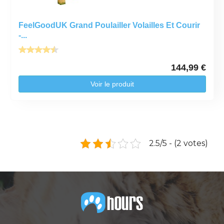
FeelGoodUK Grand Poulailler Volailles Et Courir
-...
144,99 €
Voir le produit
2.5/5 - (2 votes)